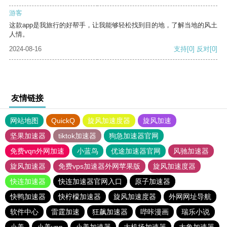
游客
这款app是我旅行的好帮手，让我能够轻松找到目的地，了解当地的风土
人情。
2024-08-16
支持
[0]
反对
[0]
友情链接
网站地图
QuickQ
旋风加速度器
旋风加速
坚果加速器
tiktok加速器
狗急加速器官网
免费vqn外网加速
小蓝鸟
优途加速器官网
风驰加速器
旋风加速器
免费vps加速器外网苹果版
旋风加速度器
快连加速器
快连加速器官网入口
原子加速器
快鸭加速器
快柠檬加速器
旋风加速度器
外网网址导航
软件中心
雷霆加速
狂飙加速器
哔咔漫画
瑞乐小说