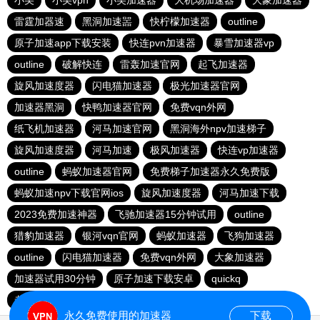
小美
小美vpn
小美加速器
大机场加速器
大象加速器
雷霆加器速
黑洞加速噐
快柠檬加速器
outline
原子加速app下载安装
快连pvn加速器
暴雪加速器vp
outline
破解快连
雷轰加速官网
起飞加速器
旋风加速度器
闪电猫加速器
极光加速器官网
加速器黑洞
快鸭加速器官网
免费vqn外网
纸飞机加速器
河马加速官网
黑洞海外npv加速梯子
旋风加速度器
河马加速
极风加速器
快连vp加速器
outline
蚂蚁加速器官网
免费梯子加速器永久免费版
蚂蚁加速npv下载官网ios
旋风加速度器
河马加速下载
2023免费加速神器
飞驰加速器15分钟试用
outline
猎豹加速器
银河vqn官网
蚂蚁加速器
飞狗加速器
outline
闪电猫加速器
免费vqn外网
大象加速器
加速器试用30分钟
原子加速下载安卓
quickq
老王加速免费版v2.2.23
十大免费海外加速神器
永久免费使用的加速器
下载