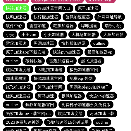
快连加速器
快连加速器官网入口
原子加速器
快鸭加速器
快柠檬加速器
旋风加速度器
外网网址导航
软件中心
雷霆加速
狂飙加速器
哔咔漫画
瑞乐小说
小美
小美vpn
小美加速器
大机场加速器
大象加速器
雷霆加器速
黑洞加速噐
快柠檬加速器
outline
原子加速app下载安装
快连pvn加速器
暴雪加速器vp
outline
破解快连
雷轰加速官网
起飞加速器
旋风加速度器
闪电猫加速器
极光加速器官网
加速器黑洞
快鸭加速器官网
免费vqn外网
纸飞机加速器
河马加速官网
黑洞海外npv加速梯子
旋风加速度器
河马加速
极风加速器
快连vp加速器
outline
蚂蚁加速器官网
免费梯子加速器永久免费版
蚂蚁加速npv下载官网ios
旋风加速度器
河马加速下载
2023免费加速神器
飞驰加速器15分钟试用
outline