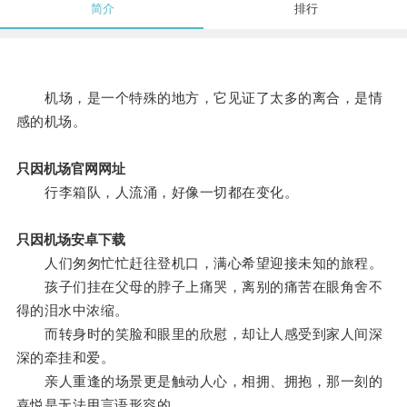
简介
排行
机场，是一个特殊的地方，它见证了太多的离合，是情
感的机场。
只因机场官网网址
行李箱队，人流涌，好像一切都在变化。
只因机场安卓下载
人们匆匆忙忙赶往登机口，满心希望迎接未知的旅程。
孩子们挂在父母的脖子上痛哭，离别的痛苦在眼角舍不
得的泪水中浓缩。
而转身时的笑脸和眼里的欣慰，却让人感受到家人间深
深的牵挂和爱。
亲人重逢的场景更是触动人心，相拥、拥抱，那一刻的
喜悦是无法用言语形容的。