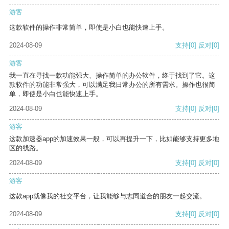
游客
这款软件的操作非常简单，即使是小白也能快速上手。
2024-08-09
支持
[0]
反对
[0]
游客
我一直在寻找一款功能强大、操作简单的办公软件，终于找到了它。这
款软件的功能非常强大，可以满足我日常办公的所有需求。操作也很简
单，即使是小白也能快速上手。
2024-08-09
支持
[0]
反对
[0]
游客
这款加速器app的加速效果一般，可以再提升一下，比如能够支持更多地
区的线路。
2024-08-09
支持
[0]
反对
[0]
游客
这款app就像我的社交平台，让我能够与志同道合的朋友一起交流。
2024-08-09
支持
[0]
反对
[0]