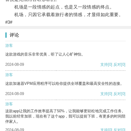
机场是一段情感的起点，也是又一段情感的终点。
机场，只因它承载着旅行者的情感，才显得如此重要。
#3#
评论
游客
这款游戏的音乐非常优美，听了让人心旷神怡。
2024-08-09
支持
[0]
反对
[0]
游客
这款加速器VPM应用程序可以给你提供全球覆盖和最高安全性的连接。
2024-08-09
支持
[0]
反对
[0]
游客
这款app让我的工作效率提高了50%，让我能够更轻松地完成工作任务。
我以前经常加班，现在有了这个app，我可以提前下班，有更多的时间陪
伴家人。
2024-08-09
支持
[0]
反对
[0]