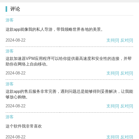
评论
游客
这款app就像我的私人导游，带我领略世界各地的美景。
2024-08-22
支持
[0]
反对
[0]
游客
这款加速器VPM应用程序可以给你提供最高速度和安全性的连接，并帮
助你在网络上自由移动。
2024-08-22
支持
[0]
反对
[0]
游客
这款app的售后服务非常完善，遇到问题总是能够得到妥善解决，让我能
够放心购物。
2024-08-22
支持
[0]
反对
[0]
游客
这个软件我非常喜欢
2024-08-22
支持
[0]
反对
[0]