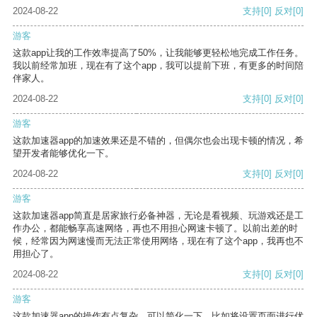
2024-08-22
支持
[0]
反对
[0]
游客
这款app让我的工作效率提高了50%，让我能够更轻松地完成工作任务。
我以前经常加班，现在有了这个app，我可以提前下班，有更多的时间陪
伴家人。
2024-08-22
支持
[0]
反对
[0]
游客
这款加速器app的加速效果还是不错的，但偶尔也会出现卡顿的情况，希
望开发者能够优化一下。
2024-08-22
支持
[0]
反对
[0]
游客
这款加速器app简直是居家旅行必备神器，无论是看视频、玩游戏还是工
作办公，都能畅享高速网络，再也不用担心网速卡顿了。以前出差的时
候，经常因为网速慢而无法正常使用网络，现在有了这个app，我再也不
用担心了。
2024-08-22
支持
[0]
反对
[0]
游客
这款加速器app的操作有点复杂，可以简化一下，比如将设置页面进行优