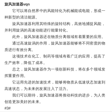
旋风加速器vqn
它可以将自然界中的风能转化为机械能或电能，形成一
种新型的清洁能源。
旋风加速器利用其特殊的旋转结构，高效地捕捉风能，
并利用旋涡的高速动能进行能量转化。
此外，旋风加速器还在物质分离领域有着重要的应用。
通过高速旋涡的作用，旋风加速器能够将不同密度的物
质进行有效分离。
这项技术在化工、制药等领域有着广泛的应用，提高了
生产效率，降低了成本。
总之，旋风加速器作为一项创新科技，将在多个领域发
挥重要作用。
它运用先进的加速技术，能够将物质从低速状态加速到
高速状态，为未来的发展注入了活力。
我们可以期待，旋风加速器将推动科技的进步，为人类
创造更加美好的未来。
#3#