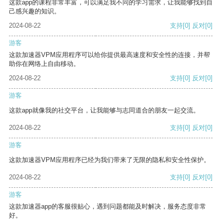
这款app的课程非常丰富，可以满足我不同的学习需求，让我能够找到自
己感兴趣的知识。
2024-08-22
支持
[0]
反对
[0]
游客
这款加速器VPM应用程序可以给你提供最高速度和安全性的连接，并帮
助你在网络上自由移动。
2024-08-22
支持
[0]
反对
[0]
游客
这款app就像我的社交平台，让我能够与志同道合的朋友一起交流。
2024-08-22
支持
[0]
反对
[0]
游客
这款加速器VPM应用程序已经为我们带来了无限的隐私和安全性保护。
2024-08-22
支持
[0]
反对
[0]
游客
这款加速器app的客服很贴心，遇到问题都能及时解决，服务态度非常
好。