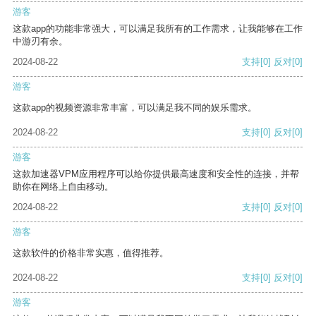
游客
这款app的功能非常强大，可以满足我所有的工作需求，让我能够在工作
中游刃有余。
2024-08-22
支持
[0]
反对
[0]
游客
这款app的视频资源非常丰富，可以满足我不同的娱乐需求。
2024-08-22
支持
[0]
反对
[0]
游客
这款加速器VPM应用程序可以给你提供最高速度和安全性的连接，并帮
助你在网络上自由移动。
2024-08-22
支持
[0]
反对
[0]
游客
这款软件的价格非常实惠，值得推荐。
2024-08-22
支持
[0]
反对
[0]
游客