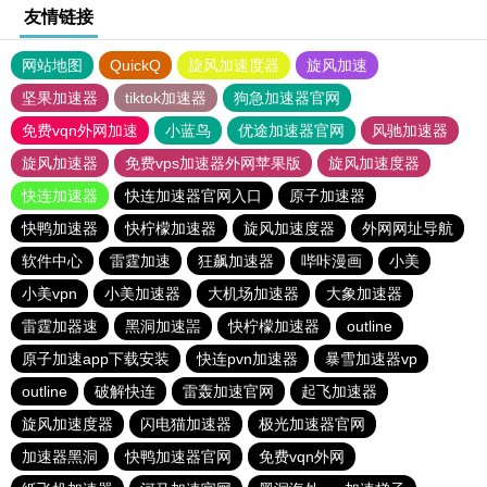
友情链接
网站地图
QuickQ
旋风加速度器
旋风加速
坚果加速器
tiktok加速器
狗急加速器官网
免费vqn外网加速
小蓝鸟
优途加速器官网
风驰加速器
旋风加速器
免费vps加速器外网苹果版
旋风加速度器
快连加速器
快连加速器官网入口
原子加速器
快鸭加速器
快柠檬加速器
旋风加速度器
外网网址导航
软件中心
雷霆加速
狂飙加速器
哔咔漫画
小美
小美vpn
小美加速器
大机场加速器
大象加速器
雷霆加器速
黑洞加速噐
快柠檬加速器
outline
原子加速app下载安装
快连pvn加速器
暴雪加速器vp
outline
破解快连
雷轰加速官网
起飞加速器
旋风加速度器
闪电猫加速器
极光加速器官网
加速器黑洞
快鸭加速器官网
免费vqn外网