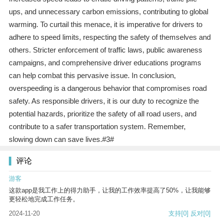
ups, and unnecessary carbon emissions, contributing to global
warming. To curtail this menace, it is imperative for drivers to
adhere to speed limits, respecting the safety of themselves and
others. Stricter enforcement of traffic laws, public awareness
campaigns, and comprehensive driver educations programs
can help combat this pervasive issue. In conclusion,
overspeeding is a dangerous behavior that compromises road
safety. As responsible drivers, it is our duty to recognize the
potential hazards, prioritize the safety of all road users, and
contribute to a safer transportation system. Remember,
slowing down can save lives.#3#
评论
游客
这款app是我工作上的得力助手，让我的工作效率提高了50%，让我能够
更轻松地完成工作任务。
2024-11-20
支持
[0]
反对
[0]