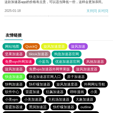
这款加速器app的价格有点贵，可以适当降低一些，这样会更加亲民。
2025-01-18
支持
[0]
反对
[0]
友情链接
网站地图
QuickQ
旋风加速度器
旋风加速
坚果加速器
tiktok加速器
狗急加速器官网
免费vqn外网加速
小蓝鸟
优途加速器官网
风驰加速器
旋风加速器
免费vps加速器外网苹果版
旋风加速度器
快连加速器
快连加速器官网入口
原子加速器
快鸭加速器
快柠檬加速器
旋风加速度器
外网网址导航
软件中心
雷霆加速
狂飙加速器
哔咔漫画
小美
小美vpn
小美加速器
大机场加速器
大象加速器
雷霆加器速
黑洞加速噐
快柠檬加速器
outline