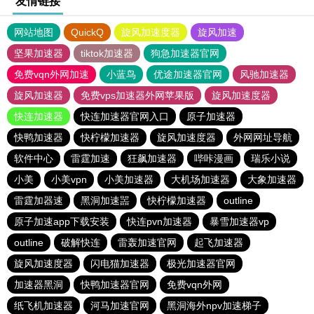
友情链接
网站地图
QuickQ
旋风加速度器
旋风加速
坚果加速器
tiktok加速器
狗急加速器官网
免费vqn外网加速
小蓝鸟
优途加速器官网
风驰加速器
旋风加速器
免费vps加速器外网苹果版
旋风加速度器
快连加速器
快连加速器官网入口
原子加速器
快鸭加速器
快柠檬加速器
旋风加速度器
外网网址导航
软件中心
雷霆加速
狂飙加速器
哔咔漫画
瑞乐小说
小美
小美vpn
小美加速器
大机场加速器
大象加速器
雷霆加器速
黑洞加速噐
快柠檬加速器
outline
原子加速app下载安装
快连pvn加速器
暴雪加速器vp
outline
破解快连
雷轰加速官网
起飞加速器
旋风加速度器
闪电猫加速器
极光加速器官网
加速器黑洞
快鸭加速器官网
免费vqn外网
纸飞机加速器
河马加速官网
黑洞海外npv加速梯子