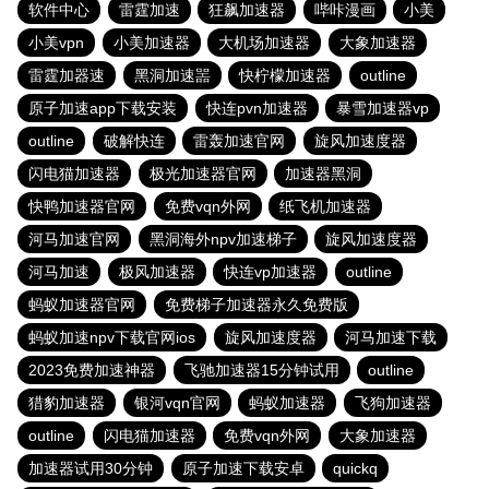
软件中心
雷霆加速
狂飙加速器
哔咔漫画
小美
小美vpn
小美加速器
大机场加速器
大象加速器
雷霆加器速
黑洞加速噐
快柠檬加速器
outline
原子加速app下载安装
快连pvn加速器
暴雪加速器vp
outline
破解快连
雷轰加速官网
旋风加速度器
闪电猫加速器
极光加速器官网
加速器黑洞
快鸭加速器官网
免费vqn外网
纸飞机加速器
河马加速官网
黑洞海外npv加速梯子
旋风加速度器
河马加速
极风加速器
快连vp加速器
outline
蚂蚁加速器官网
免费梯子加速器永久免费版
蚂蚁加速npv下载官网ios
旋风加速度器
河马加速下载
2023免费加速神器
飞驰加速器15分钟试用
outline
猎豹加速器
银河vqn官网
蚂蚁加速器
飞狗加速器
outline
闪电猫加速器
免费vqn外网
大象加速器
加速器试用30分钟
原子加速下载安卓
quickq