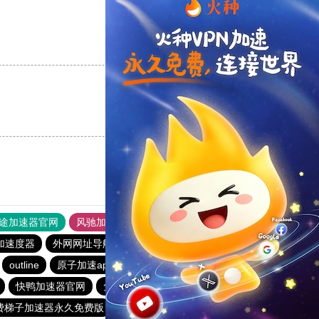
支持
[0]
反对
[0]
支持
[0]
反对
[0]
途加速器官网
风驰加速器
旋风加速器
加速度器
外网网址导航
软件中心
雷霆加速
狂飙加速器
outline
原子加速app下载安装
快连pvn加速器
快鸭加速器官网
免费vqn外网
纸飞机加速器
费梯子加速器永久免费版
蚂蚁加速npv下载官网ios