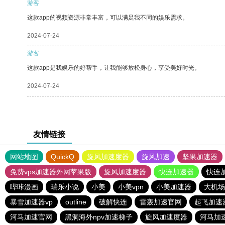
游客
这款app的视频资源非常丰富，可以满足我不同的娱乐需求。
2024-07-24
游客
这款app是我娱乐的好帮手，让我能够放松身心，享受美好时光。
2024-07-24
友情链接
网站地图
QuickQ
旋风加速度器
旋风加速
坚果加速器
免费vps加速器外网苹果版
旋风加速度器
快连加速器
快连
哔咔漫画
瑞乐小说
小美
小美vpn
小美加速器
大机场
暴雪加速器vp
outline
破解快连
雷轰加速官网
起飞加速
河马加速官网
黑洞海外npv加速梯子
旋风加速度器
河马加