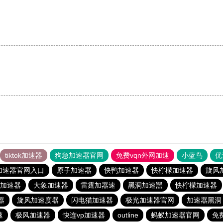
tiktok加速器
狗急加速器官网
免费vqn外网加速
小蓝鸟
优
加速器官网入口
原子加速器
快鸭加速器
快柠檬加速器
旋风
加速器
大象加速器
雷霆加器速
黑洞加速噐
快柠檬加速器
器
旋风加速度器
闪电猫加速器
极光加速器官网
加速器黑洞
速
极风加速器
快连vp加速器
outline
蚂蚁加速器官网
免